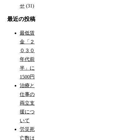
せ
(31)
最近の投稿
最低賃
金「２
０３０
年代前
半」に
1500円
治療と
仕事の
両立支
援につ
いて
労災死
亡数は