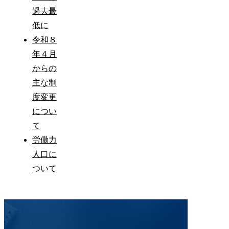
過去最
低に
令和８
年４月
からの
主な制
度変更
につい
て
労働力
人口に
ついて